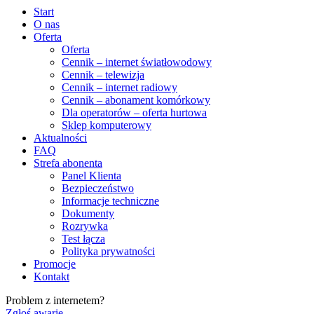
Start
O nas
Oferta
Oferta
Cennik – internet światłowodowy
Cennik – telewizja
Cennik – internet radiowy
Cennik – abonament komórkowy
Dla operatorów – oferta hurtowa
Sklep komputerowy
Aktualności
FAQ
Strefa abonenta
Panel Klienta
Bezpieczeństwo
Informacje techniczne
Dokumenty
Rozrywka
Test łącza
Polityka prywatności
Promocje
Kontakt
Problem z internetem?
Zgłoś awarię