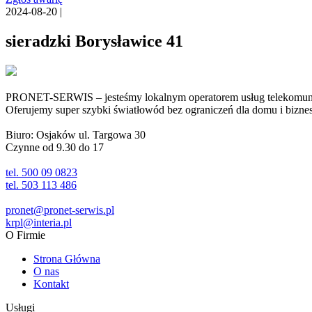
2024-08-20 |
sieradzki Borysławice 41
PRONET-SERWIS – jesteśmy lokalnym operatorem usług telekomunika
Oferujemy super szybki światłowód bez ograniczeń dla domu i biznesu 
Biuro: Osjaków ul. Targowa 30
Czynne od 9.30 do 17
tel. 500 09 0823
tel. 503 113 486
pronet@pronet-serwis.pl
krpl@interia.pl
O Firmie
Strona Główna
O nas
Kontakt
Usługi