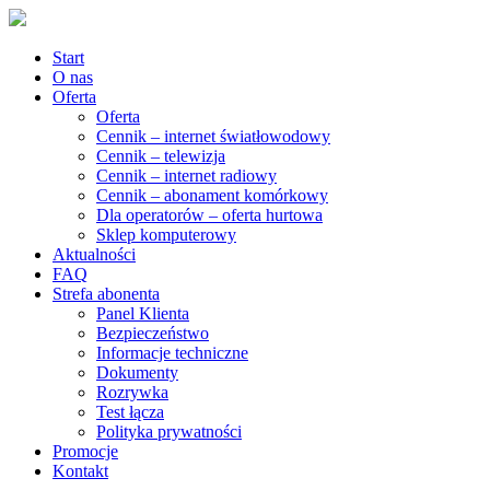
Start
O nas
Oferta
Oferta
Cennik – internet światłowodowy
Cennik – telewizja
Cennik – internet radiowy
Cennik – abonament komórkowy
Dla operatorów – oferta hurtowa
Sklep komputerowy
Aktualności
FAQ
Strefa abonenta
Panel Klienta
Bezpieczeństwo
Informacje techniczne
Dokumenty
Rozrywka
Test łącza
Polityka prywatności
Promocje
Kontakt