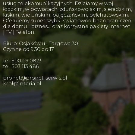
usług telekomunikacyjnych. Działamy w woj.
łódzkim, w powiatach: zduńskowolskim, sieradzkim,
łaskim, wieluńskim, pajęczańskim, bełchatowskim.
Oferujemy super szybki światłowód bez ograniczeń
dla domu i biznesu oraz korzystne pakiety Internet
| TV | Telefon.
Biuro: Osjaków ul. Targowa 30
Czynne od 9.30 do 17
tel. 500 09 0823
tel. 503 113 486
pronet@pronet-serwis.pl
krpl@interia.pl