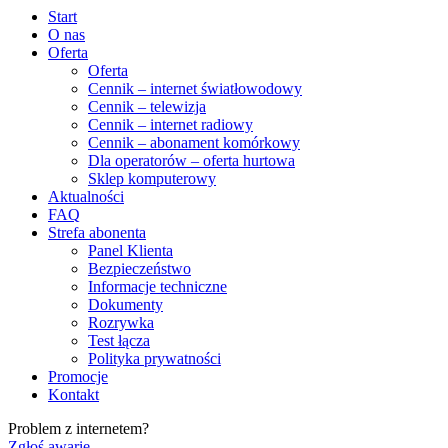
Start
O nas
Oferta
Oferta
Cennik – internet światłowodowy
Cennik – telewizja
Cennik – internet radiowy
Cennik – abonament komórkowy
Dla operatorów – oferta hurtowa
Sklep komputerowy
Aktualności
FAQ
Strefa abonenta
Panel Klienta
Bezpieczeństwo
Informacje techniczne
Dokumenty
Rozrywka
Test łącza
Polityka prywatności
Promocje
Kontakt
Problem z internetem?
Zgłoś awarię