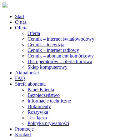
Start
O nas
Oferta
Oferta
Cennik – internet światłowodowy
Cennik – telewizja
Cennik – internet radiowy
Cennik – abonament komórkowy
Dla operatorów – oferta hurtowa
Sklep komputerowy
Aktualności
FAQ
Strefa abonenta
Panel Klienta
Bezpieczeństwo
Informacje techniczne
Dokumenty
Rozrywka
Test łącza
Polityka prywatności
Promocje
Kontakt