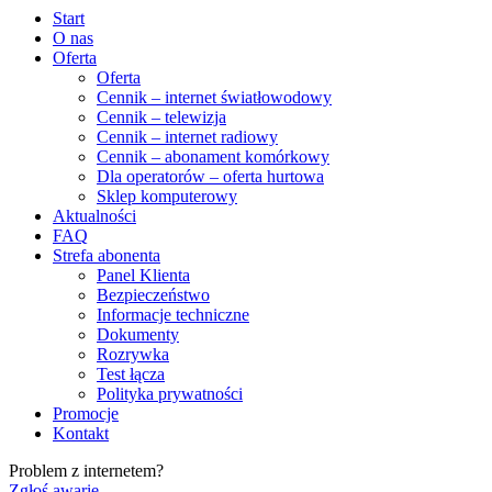
Start
O nas
Oferta
Oferta
Cennik – internet światłowodowy
Cennik – telewizja
Cennik – internet radiowy
Cennik – abonament komórkowy
Dla operatorów – oferta hurtowa
Sklep komputerowy
Aktualności
FAQ
Strefa abonenta
Panel Klienta
Bezpieczeństwo
Informacje techniczne
Dokumenty
Rozrywka
Test łącza
Polityka prywatności
Promocje
Kontakt
Problem z internetem?
Zgłoś awarię