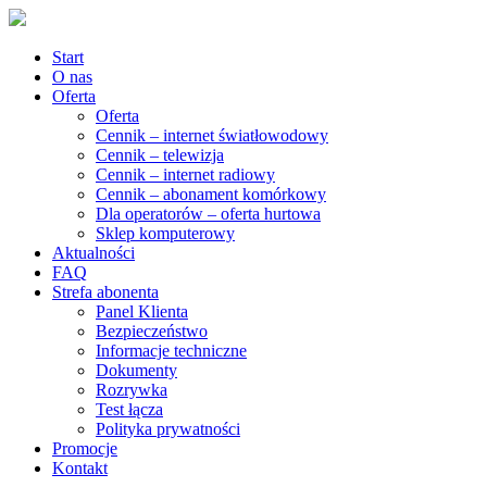
Start
O nas
Oferta
Oferta
Cennik – internet światłowodowy
Cennik – telewizja
Cennik – internet radiowy
Cennik – abonament komórkowy
Dla operatorów – oferta hurtowa
Sklep komputerowy
Aktualności
FAQ
Strefa abonenta
Panel Klienta
Bezpieczeństwo
Informacje techniczne
Dokumenty
Rozrywka
Test łącza
Polityka prywatności
Promocje
Kontakt