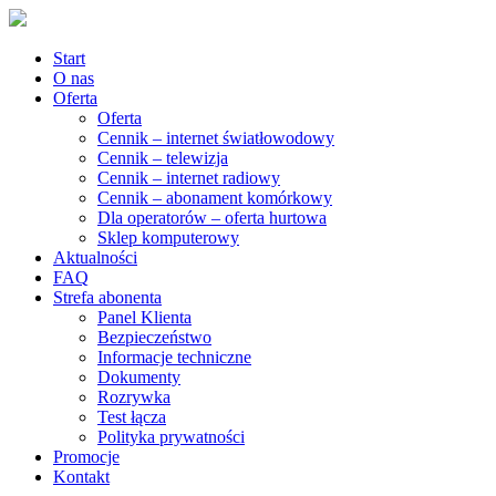
Start
O nas
Oferta
Oferta
Cennik – internet światłowodowy
Cennik – telewizja
Cennik – internet radiowy
Cennik – abonament komórkowy
Dla operatorów – oferta hurtowa
Sklep komputerowy
Aktualności
FAQ
Strefa abonenta
Panel Klienta
Bezpieczeństwo
Informacje techniczne
Dokumenty
Rozrywka
Test łącza
Polityka prywatności
Promocje
Kontakt