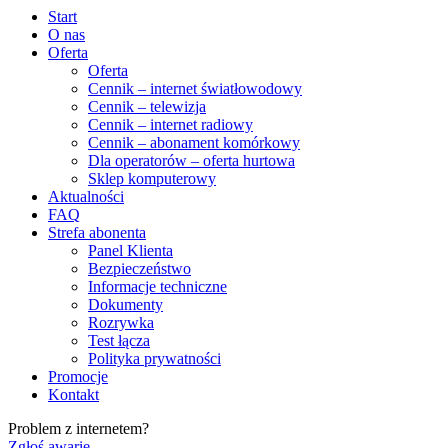
Start
O nas
Oferta
Oferta
Cennik – internet światłowodowy
Cennik – telewizja
Cennik – internet radiowy
Cennik – abonament komórkowy
Dla operatorów – oferta hurtowa
Sklep komputerowy
Aktualności
FAQ
Strefa abonenta
Panel Klienta
Bezpieczeństwo
Informacje techniczne
Dokumenty
Rozrywka
Test łącza
Polityka prywatności
Promocje
Kontakt
Problem z internetem?
Zgłoś awarię