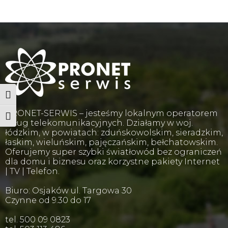
Wysoki kontrast
PRONET-SERWIS – jesteśmy lokalnym operatorem
Powiększ tekst
usług telekomunikacyjnych. Działamy w woj.
łódzkim, w powiatach: zduńskowolskim, sieradzkim,
łaskim, wieluńskim, pajęczańskim, bełchatowskim.
Oferujemy super szybki światłowód bez ograniczeń
dla domu i biznesu oraz korzystne pakiety Internet
| TV | Telefon.
Biuro: Osjaków ul. Targowa 30
Czynne od 9.30 do 17
tel. 500 09 0823