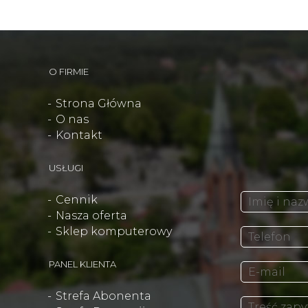
O FIRMIE
Strona Główna
O nas
Kontakt
USŁUGI
Cennik
Nasza oferta
Sklep komputerowy
PANEL KLIENTA
Strefa Abonenta