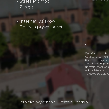
Strefa Promocji
Zasięg
Internet Osjaków
Polityka prywatności
Wyrażam zgodę 
ustawą o ochron
Podanie danych je
Zostałem/am poin
danych, możliwośc
Administratorem
Targowa 30, Osjak
projekt i wykonanie:
CreativeHeads.pl