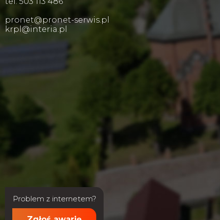
tel. 503 113 486
pronet@pronet-serwis.pl
krpl@interia.pl
Problem z internetem?
Zgłoś awarię