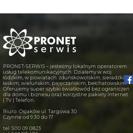
PRONET-SERWIS – jesteśmy lokalnym operatorem
usług telekomunikacyjnych. Działamy w woj.
łódzkim, w powiatach: zduńskowolskim, sieradzkim,
łaskim, wieluńskim, pajęczańskim, bełchatowskim.
Oferujemy super szybki światłowód bez ograniczeń
dla domu i biznesu oraz korzystne pakiety Internet
| TV | Telefon.
Biuro: Osjaków ul. Targowa 30
Czynne od 9.30 do 17
tel. 500 09 0823