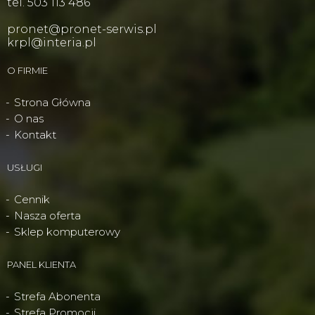
tel. 503 113 486
pronet@pronet-serwis.pl
krpl@interia.pl
O FIRMIE
Strona Główna
O nas
Kontakt
USŁUGI
Cennik
Nasza oferta
Sklep komputerowy
PANEL KLIENTA
Strefa Abonenta
Strefa Promocji