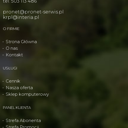
tel. 503 113 486
pronet@pronet-serwis.pl
krpl@interia.pl
O FIRMIE
Strona Główna
O nas
Kontakt
USŁUGI
Cennik
Nasza oferta
Sklep komputerowy
PANEL KLIENTA
Strefa Abonenta
Strefa Promocji