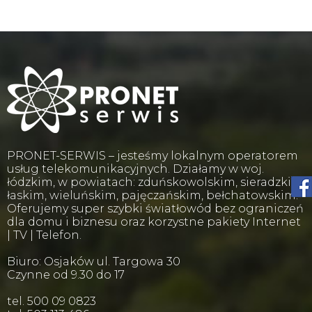
PRONET-SERWIS – jesteśmy lokalnym operatorem
usług telekomunikacyjnych. Działamy w woj.
łódzkim, w powiatach: zduńskowolskim, sieradzkim,
łaskim, wieluńskim, pajęczańskim, bełchatowskim.
Oferujemy super szybki światłowód bez ograniczeń
dla domu i biznesu oraz korzystne pakiety Internet
| TV | Telefon.
Biuro: Osjaków ul. Targowa 30
Czynne od 9.30 do 17
tel. 500 09 0823