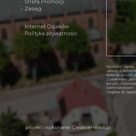
Strefa Promocji
Zasięg
Internet Osjaków
Polityka prywatności
Wyrażam zgodę 
ustawą o ochron
Podanie danych je
Zostałem/am poin
danych, możliwośc
Administratorem
Targowa 30, Osjak
projekt i wykonanie:
CreativeHeads.pl