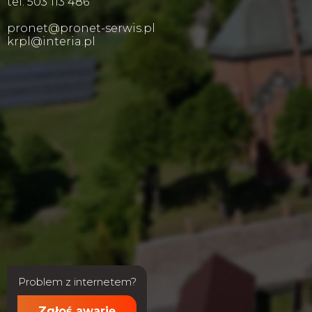
tel. 503 113 486
pronet@pronet-serwis.pl
krpl@interia.pl
Problem z internetem?
Zgłoś awarię