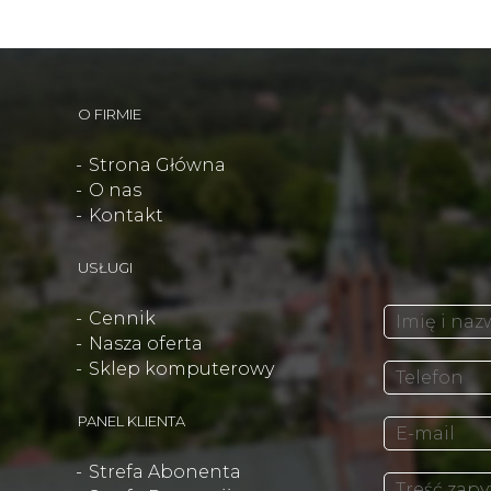
O FIRMIE
Strona Główna
O nas
Kontakt
USŁUGI
Cennik
Nasza oferta
Sklep komputerowy
PANEL KLIENTA
Strefa Abonenta