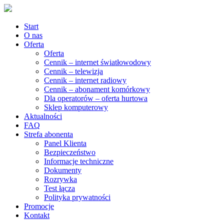
Start
O nas
Oferta
Oferta
Cennik – internet światłowodowy
Cennik – telewizja
Cennik – internet radiowy
Cennik – abonament komórkowy
Dla operatorów – oferta hurtowa
Sklep komputerowy
Aktualności
FAQ
Strefa abonenta
Panel Klienta
Bezpieczeństwo
Informacje techniczne
Dokumenty
Rozrywka
Test łącza
Polityka prywatności
Promocje
Kontakt