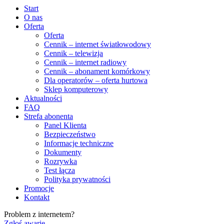
Start
O nas
Oferta
Oferta
Cennik – internet światłowodowy
Cennik – telewizja
Cennik – internet radiowy
Cennik – abonament komórkowy
Dla operatorów – oferta hurtowa
Sklep komputerowy
Aktualności
FAQ
Strefa abonenta
Panel Klienta
Bezpieczeństwo
Informacje techniczne
Dokumenty
Rozrywka
Test łącza
Polityka prywatności
Promocje
Kontakt
Problem z internetem?
Zgłoś awarię