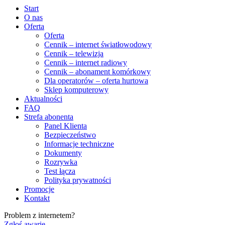
Start
O nas
Oferta
Oferta
Cennik – internet światłowodowy
Cennik – telewizja
Cennik – internet radiowy
Cennik – abonament komórkowy
Dla operatorów – oferta hurtowa
Sklep komputerowy
Aktualności
FAQ
Strefa abonenta
Panel Klienta
Bezpieczeństwo
Informacje techniczne
Dokumenty
Rozrywka
Test łącza
Polityka prywatności
Promocje
Kontakt
Problem z internetem?
Zgłoś awarię