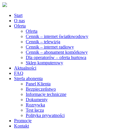
Start
O nas
Oferta
Oferta
Cennik – internet światłowodowy
Cennik – telewizja
Cennik – internet radiowy
Cennik – abonament komórkowy
Dla operatorów – oferta hurtowa
Sklep komputerowy
Aktualności
FAQ
Strefa abonenta
Panel Klienta
Bezpieczeństwo
Informacje techniczne
Dokumenty
Rozrywka
Test łącza
Polityka prywatności
Promocje
Kontakt