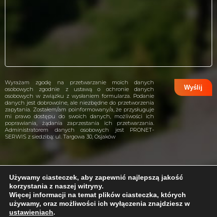
Wyrażam zgodę na przetwarzanie moich danych
osobowych zgodnie z ustawą o ochronie danych
osobowych w związku z wysłaniem formularza. Podanie
danych jest dobrowolne, ale niezbędne do przetworzenia
zapytania. Zostałem/am poinformowany/a, że przysługuje
mi prawo dostępu do swoich danych, możliwości ich
poprawiania, żądania zaprzestania ich przetwarzania.
Administratorem danych osobowych jest PRONET-
SERWIS z siedzibą: ul. Targowa 30, Osjaków
Używamy ciasteczek, aby zapewnić najlepszą jakość
korzystania z naszej witryny.
projekt i wykonanie:
CreativeHeads.pl
Więcej informacji na temat plików ciasteczka, których
używamy, oraz możliwości ich wyłączenia znajdziesz w
ustawieniach
.
Problem z internetem?