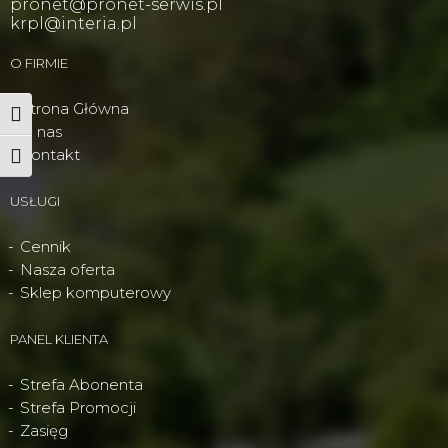
pronet@pronet-serwis.pl
krpl@interia.pl
O FIRMIE
Strona Główna
Wysoki kontrast
O nas
Kontakt
Powiększ tekst
USŁUGI
Cennik
Nasza oferta
Sklep komputerowy
PANEL KLIENTA
Strefa Abonenta
Strefa Promocji
Zasięg