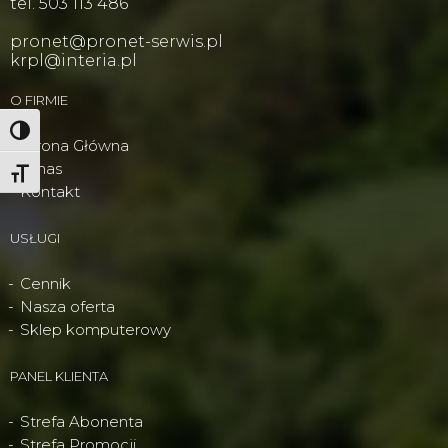
tel. 503 113 486
pronet@pronet-serwis.pl
krpl@interia.pl
O FIRMIE
Wysoki kontrast
Strona Główna
O nas
Powiększ tekst
Kontakt
USŁUGI
Cennik
Nasza oferta
Sklep komputerowy
PANEL KLIENTA
Strefa Abonenta
Strefa Promocji