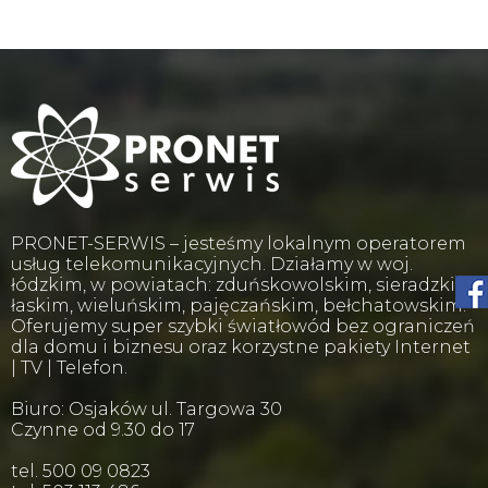
PRONET-SERWIS – jesteśmy lokalnym operatorem
usług telekomunikacyjnych. Działamy w woj.
łódzkim, w powiatach: zduńskowolskim, sieradzkim,
łaskim, wieluńskim, pajęczańskim, bełchatowskim.
Oferujemy super szybki światłowód bez ograniczeń
dla domu i biznesu oraz korzystne pakiety Internet
| TV | Telefon.
Biuro: Osjaków ul. Targowa 30
Czynne od 9.30 do 17
tel. 500 09 0823