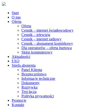
Start
O nas
Oferta
Oferta
Cennik – internet światłowodowy
Cennik – telewizja
Cennik – internet radiowy
Cennik – abonament komórkowy
Dla operatorów – oferta hurtowa
Sklep komputerowy
Aktualności
FAQ
Strefa abonenta
Panel Klienta
Bezpieczeństwo
Informacje techniczne
Dokumenty
Rozrywka
Test łącza
Polityka prywatności
Promocje
Kontakt