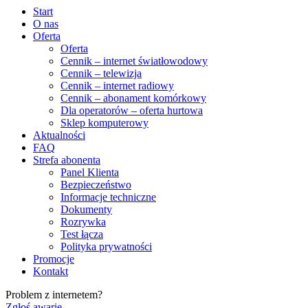
Start
O nas
Oferta
Oferta
Cennik – internet światłowodowy
Cennik – telewizja
Cennik – internet radiowy
Cennik – abonament komórkowy
Dla operatorów – oferta hurtowa
Sklep komputerowy
Aktualności
FAQ
Strefa abonenta
Panel Klienta
Bezpieczeństwo
Informacje techniczne
Dokumenty
Rozrywka
Test łącza
Polityka prywatności
Promocje
Kontakt
Problem z internetem?
Zgłoś awarię