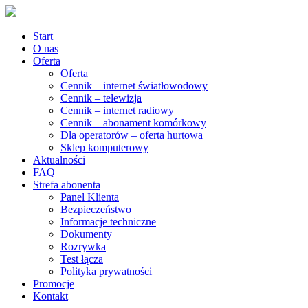
Start
O nas
Oferta
Oferta
Cennik – internet światłowodowy
Cennik – telewizja
Cennik – internet radiowy
Cennik – abonament komórkowy
Dla operatorów – oferta hurtowa
Sklep komputerowy
Aktualności
FAQ
Strefa abonenta
Panel Klienta
Bezpieczeństwo
Informacje techniczne
Dokumenty
Rozrywka
Test łącza
Polityka prywatności
Promocje
Kontakt