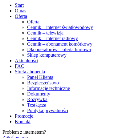
Start
O nas
Oferta
Oferta
Cennik – internet światłowodowy
Cennik – telewizja
Cennik – internet radiowy
Cennik – abonament komórkowy
Dla operatorów – oferta hurtowa
Sklep komputerowy
Aktualności
FAQ
Strefa abonenta
Panel Klienta
Bezpieczeństwo
Informacje techniczne
Dokumenty
Rozrywka
Test łącza
Polityka prywatności
Promocje
Kontakt
Problem z internetem?
Zgłoś awarię