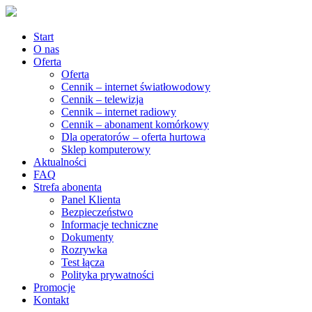
Start
O nas
Oferta
Oferta
Cennik – internet światłowodowy
Cennik – telewizja
Cennik – internet radiowy
Cennik – abonament komórkowy
Dla operatorów – oferta hurtowa
Sklep komputerowy
Aktualności
FAQ
Strefa abonenta
Panel Klienta
Bezpieczeństwo
Informacje techniczne
Dokumenty
Rozrywka
Test łącza
Polityka prywatności
Promocje
Kontakt