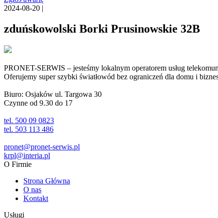
2024-08-20 |
zduńskowolski Borki Prusinowskie 32B
PRONET-SERWIS – jesteśmy lokalnym operatorem usług telekomunika
Oferujemy super szybki światłowód bez ograniczeń dla domu i biznesu 
Biuro: Osjaków ul. Targowa 30
Czynne od 9.30 do 17
tel. 500 09 0823
tel. 503 113 486
pronet@pronet-serwis.pl
krpl@interia.pl
O Firmie
Strona Główna
O nas
Kontakt
Usługi