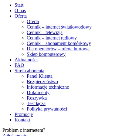
Start
O nas
Oferta
Oferta
Cennik – internet światłowodowy
Cennik – telewizja
Cennik – internet radiowy
Cennik – abonament komórkowy
Dla operatorów – oferta hurtowa
Sklep komputerowy
Aktualności
FAQ
Strefa abonenta
Panel Klienta
Bezpieczeństwo
Informacje techniczne
Dokumenty
Rozrywka
Test łącza
Polityka prywatności
Promocje
Kontakt
Problem z internetem?
Zgłoś awarię