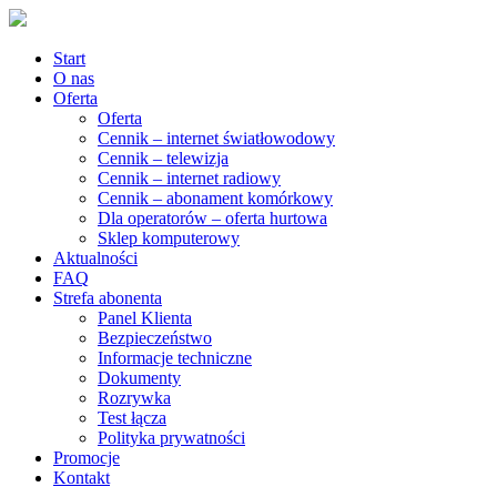
Start
O nas
Oferta
Oferta
Cennik – internet światłowodowy
Cennik – telewizja
Cennik – internet radiowy
Cennik – abonament komórkowy
Dla operatorów – oferta hurtowa
Sklep komputerowy
Aktualności
FAQ
Strefa abonenta
Panel Klienta
Bezpieczeństwo
Informacje techniczne
Dokumenty
Rozrywka
Test łącza
Polityka prywatności
Promocje
Kontakt