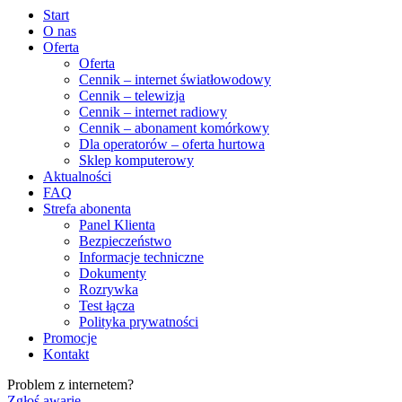
Start
O nas
Oferta
Oferta
Cennik – internet światłowodowy
Cennik – telewizja
Cennik – internet radiowy
Cennik – abonament komórkowy
Dla operatorów – oferta hurtowa
Sklep komputerowy
Aktualności
FAQ
Strefa abonenta
Panel Klienta
Bezpieczeństwo
Informacje techniczne
Dokumenty
Rozrywka
Test łącza
Polityka prywatności
Promocje
Kontakt
Problem z internetem?
Zgłoś awarię