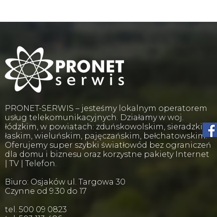
PRONET-SERWIS – jesteśmy lokalnym operatorem
usług telekomunikacyjnych. Działamy w woj.
łódzkim, w powiatach: zduńskowolskim, sieradzkim,
łaskim, wieluńskim, pajęczańskim, bełchatowskim.
Oferujemy super szybki światłowód bez ograniczeń
dla domu i biznesu oraz korzystne pakiety Internet
| TV | Telefon.
Biuro: Osjaków ul. Targowa 30
Czynne od 9.30 do 17
tel. 500 09 0823