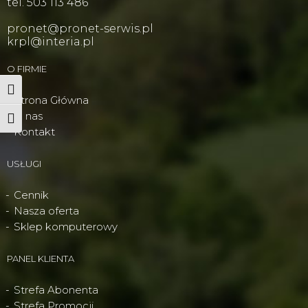
tel. 503 113 486
pronet@pronet-serwis.pl
krpl@interia.pl
O FIRMIE
Wysoki kontrast
Strona Główna
O nas
Powiększ tekst
Kontakt
USŁUGI
Cennik
Nasza oferta
Sklep komputerowy
PANEL KLIENTA
Strefa Abonenta
Strefa Promocji