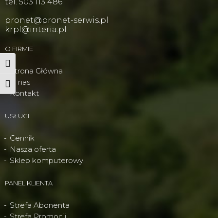
tel. 503 113 486
pronet@pronet-serwis.pl
krpl@interia.pl
O FIRMIE
Wysoki kontrast
Strona Główna
O nas
Powiększ tekst
Kontakt
USŁUGI
Cennik
Nasza oferta
Sklep komputerowy
PANEL KLIENTA
Strefa Abonenta
Strefa Promocji