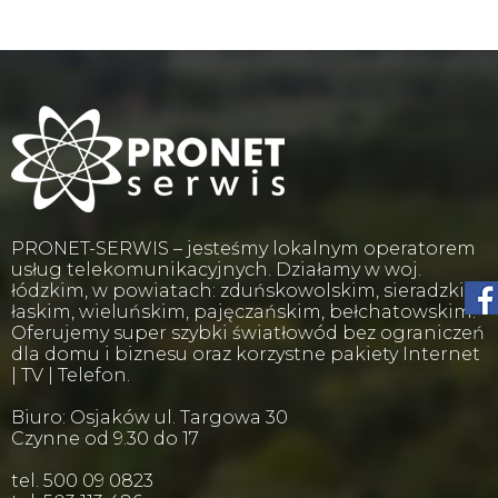
PRONET-SERWIS – jesteśmy lokalnym operatorem
usług telekomunikacyjnych. Działamy w woj.
łódzkim, w powiatach: zduńskowolskim, sieradzkim,
łaskim, wieluńskim, pajęczańskim, bełchatowskim.
Oferujemy super szybki światłowód bez ograniczeń
dla domu i biznesu oraz korzystne pakiety Internet
| TV | Telefon.
Biuro: Osjaków ul. Targowa 30
Czynne od 9.30 do 17
tel. 500 09 0823