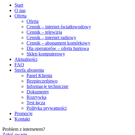
Start
O nas
Oferta
Oferta
Cennik – internet światłowodowy
Cennik – telewizja
Cennik – internet radiowy
Cennik – abonament komórkowy
Dla operatorów – oferta hurtowa
Sklep komputerowy
Aktualności
FAQ
Strefa abonenta
Panel Klienta
Bezpieczeństwo
Informacje techniczne
Dokumenty
Rozrywka
Test łącza
Polityka prywatności
Promocje
Kontakt
Problem z internetem?
Zgłoś awarię