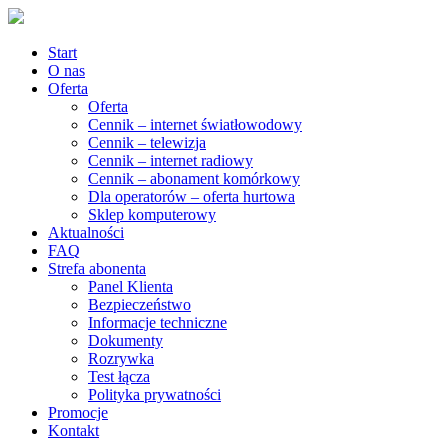
Start
O nas
Oferta
Oferta
Cennik – internet światłowodowy
Cennik – telewizja
Cennik – internet radiowy
Cennik – abonament komórkowy
Dla operatorów – oferta hurtowa
Sklep komputerowy
Aktualności
FAQ
Strefa abonenta
Panel Klienta
Bezpieczeństwo
Informacje techniczne
Dokumenty
Rozrywka
Test łącza
Polityka prywatności
Promocje
Kontakt