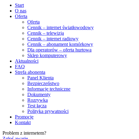
Start
O nas
Oferta
Oferta
Cennik – internet światłowodowy
Cennik – telewizja
Cennik – internet radiowy
Cennik – abonament komórkowy
Dla operatorów – oferta hurtowa
Sklep komputerowy
Aktualności
FAQ
Strefa abonenta
Panel Klienta
Bezpieczeństwo
Informacje techniczne
Dokumenty
Rozrywka
Test łącza
Polityka prywatności
Promocje
Kontakt
Problem z internetem?
Zgłoś awarię