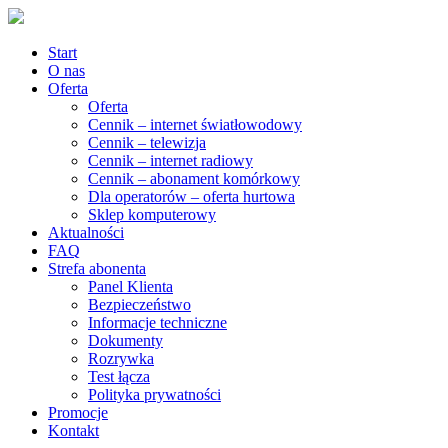
Start
O nas
Oferta
Oferta
Cennik – internet światłowodowy
Cennik – telewizja
Cennik – internet radiowy
Cennik – abonament komórkowy
Dla operatorów – oferta hurtowa
Sklep komputerowy
Aktualności
FAQ
Strefa abonenta
Panel Klienta
Bezpieczeństwo
Informacje techniczne
Dokumenty
Rozrywka
Test łącza
Polityka prywatności
Promocje
Kontakt