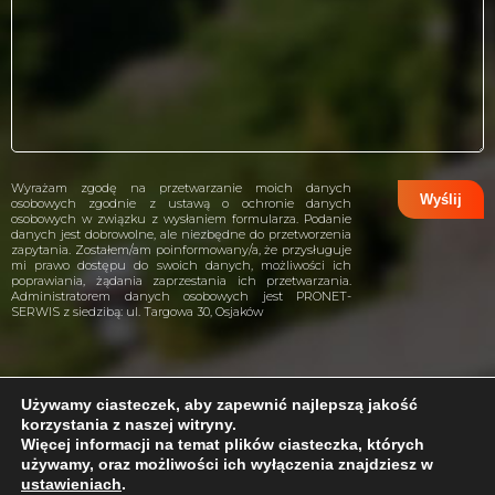
Wyrażam zgodę na przetwarzanie moich danych
osobowych zgodnie z ustawą o ochronie danych
osobowych w związku z wysłaniem formularza. Podanie
danych jest dobrowolne, ale niezbędne do przetworzenia
zapytania. Zostałem/am poinformowany/a, że przysługuje
mi prawo dostępu do swoich danych, możliwości ich
poprawiania, żądania zaprzestania ich przetwarzania.
Administratorem danych osobowych jest PRONET-
SERWIS z siedzibą: ul. Targowa 30, Osjaków
Używamy ciasteczek, aby zapewnić najlepszą jakość
korzystania z naszej witryny.
projekt i wykonanie:
CreativeHeads.pl
Więcej informacji na temat plików ciasteczka, których
używamy, oraz możliwości ich wyłączenia znajdziesz w
ustawieniach
.
Problem z internetem?