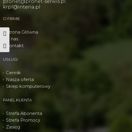
pronet@pronet-serwis.pl
krpl@interia.pl
O FIRMIE
Strona Główna
Wysoki kontrast
O nas
Kontakt
Powiększ tekst
USŁUGI
Cennik
Nasza oferta
Sklep komputerowy
PANEL KLIENTA
Strefa Abonenta
Strefa Promocji
Zasięg