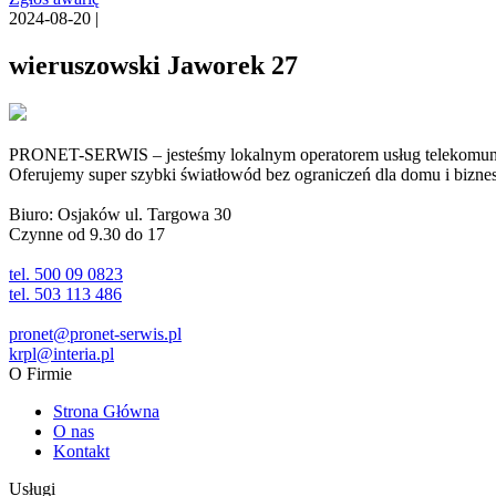
2024-08-20 |
wieruszowski Jaworek 27
PRONET-SERWIS – jesteśmy lokalnym operatorem usług telekomunika
Oferujemy super szybki światłowód bez ograniczeń dla domu i biznesu 
Biuro: Osjaków ul. Targowa 30
Czynne od 9.30 do 17
tel. 500 09 0823
tel. 503 113 486
pronet@pronet-serwis.pl
krpl@interia.pl
O Firmie
Strona Główna
O nas
Kontakt
Usługi