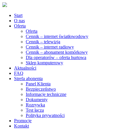
Start
O nas
Oferta
Oferta
Cennik – internet światłowodowy
Cennik – telewizja
Cennik – internet radiowy
Cennik – abonament komórkowy
Dla operatorów – oferta hurtowa
Sklep komputerowy
Aktualności
FAQ
Strefa abonenta
Panel Klienta
Bezpieczeństwo
Informacje techniczne
Dokumenty
Rozrywka
Test łącza
Polityka prywatności
Promocje
Kontakt