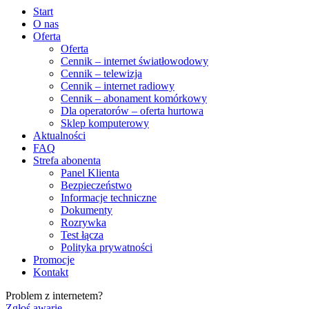
Start
O nas
Oferta
Oferta
Cennik – internet światłowodowy
Cennik – telewizja
Cennik – internet radiowy
Cennik – abonament komórkowy
Dla operatorów – oferta hurtowa
Sklep komputerowy
Aktualności
FAQ
Strefa abonenta
Panel Klienta
Bezpieczeństwo
Informacje techniczne
Dokumenty
Rozrywka
Test łącza
Polityka prywatności
Promocje
Kontakt
Problem z internetem?
Zgłoś awarię