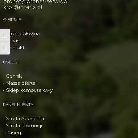
pronet@pronet-serwis.pl
krpl@interia.pl
O FIRMIE
Strona Główna
Wysoki kontrast
O nas
Kontakt
Powiększ tekst
USŁUGI
Cennik
Nasza oferta
Sklep komputerowy
PANEL KLIENTA
Strefa Abonenta
Strefa Promocji
Zasięg