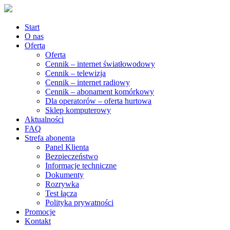
Start
O nas
Oferta
Oferta
Cennik – internet światłowodowy
Cennik – telewizja
Cennik – internet radiowy
Cennik – abonament komórkowy
Dla operatorów – oferta hurtowa
Sklep komputerowy
Aktualności
FAQ
Strefa abonenta
Panel Klienta
Bezpieczeństwo
Informacje techniczne
Dokumenty
Rozrywka
Test łącza
Polityka prywatności
Promocje
Kontakt