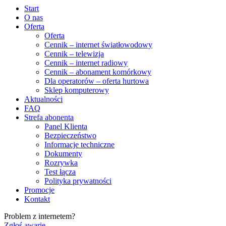
Start
O nas
Oferta
Oferta
Cennik – internet światłowodowy
Cennik – telewizja
Cennik – internet radiowy
Cennik – abonament komórkowy
Dla operatorów – oferta hurtowa
Sklep komputerowy
Aktualności
FAQ
Strefa abonenta
Panel Klienta
Bezpieczeństwo
Informacje techniczne
Dokumenty
Rozrywka
Test łącza
Polityka prywatności
Promocje
Kontakt
Problem z internetem?
Zgłoś awarię