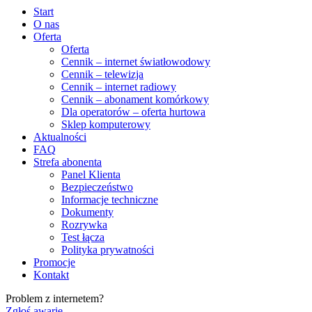
Start
O nas
Oferta
Oferta
Cennik – internet światłowodowy
Cennik – telewizja
Cennik – internet radiowy
Cennik – abonament komórkowy
Dla operatorów – oferta hurtowa
Sklep komputerowy
Aktualności
FAQ
Strefa abonenta
Panel Klienta
Bezpieczeństwo
Informacje techniczne
Dokumenty
Rozrywka
Test łącza
Polityka prywatności
Promocje
Kontakt
Problem z internetem?
Zgłoś awarię