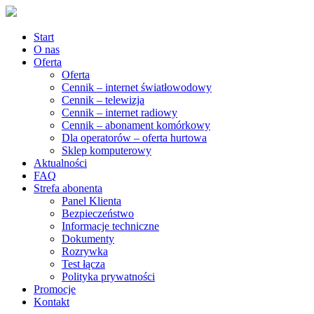
Start
O nas
Oferta
Oferta
Cennik – internet światłowodowy
Cennik – telewizja
Cennik – internet radiowy
Cennik – abonament komórkowy
Dla operatorów – oferta hurtowa
Sklep komputerowy
Aktualności
FAQ
Strefa abonenta
Panel Klienta
Bezpieczeństwo
Informacje techniczne
Dokumenty
Rozrywka
Test łącza
Polityka prywatności
Promocje
Kontakt