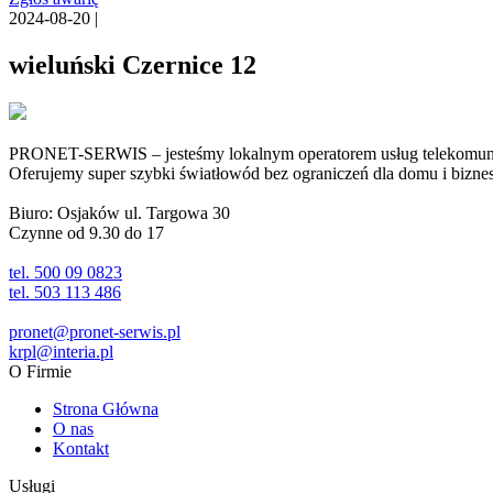
2024-08-20 |
wieluński Czernice 12
PRONET-SERWIS – jesteśmy lokalnym operatorem usług telekomunika
Oferujemy super szybki światłowód bez ograniczeń dla domu i biznesu 
Biuro: Osjaków ul. Targowa 30
Czynne od 9.30 do 17
tel. 500 09 0823
tel. 503 113 486
pronet@pronet-serwis.pl
krpl@interia.pl
O Firmie
Strona Główna
O nas
Kontakt
Usługi