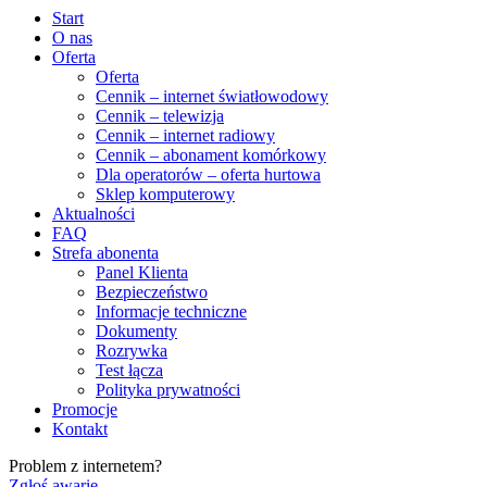
Start
O nas
Oferta
Oferta
Cennik – internet światłowodowy
Cennik – telewizja
Cennik – internet radiowy
Cennik – abonament komórkowy
Dla operatorów – oferta hurtowa
Sklep komputerowy
Aktualności
FAQ
Strefa abonenta
Panel Klienta
Bezpieczeństwo
Informacje techniczne
Dokumenty
Rozrywka
Test łącza
Polityka prywatności
Promocje
Kontakt
Problem z internetem?
Zgłoś awarię