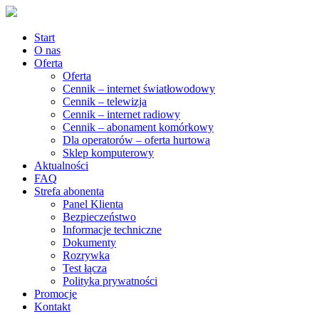
Start
O nas
Oferta
Oferta
Cennik – internet światłowodowy
Cennik – telewizja
Cennik – internet radiowy
Cennik – abonament komórkowy
Dla operatorów – oferta hurtowa
Sklep komputerowy
Aktualności
FAQ
Strefa abonenta
Panel Klienta
Bezpieczeństwo
Informacje techniczne
Dokumenty
Rozrywka
Test łącza
Polityka prywatności
Promocje
Kontakt