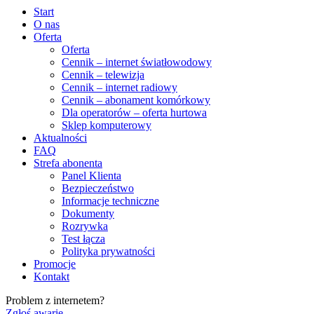
Start
O nas
Oferta
Oferta
Cennik – internet światłowodowy
Cennik – telewizja
Cennik – internet radiowy
Cennik – abonament komórkowy
Dla operatorów – oferta hurtowa
Sklep komputerowy
Aktualności
FAQ
Strefa abonenta
Panel Klienta
Bezpieczeństwo
Informacje techniczne
Dokumenty
Rozrywka
Test łącza
Polityka prywatności
Promocje
Kontakt
Problem z internetem?
Zgłoś awarię