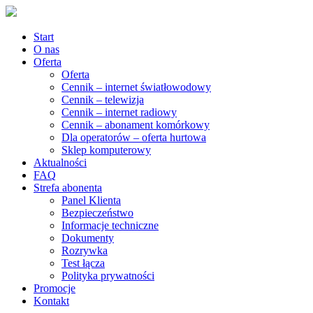
Start
O nas
Oferta
Oferta
Cennik – internet światłowodowy
Cennik – telewizja
Cennik – internet radiowy
Cennik – abonament komórkowy
Dla operatorów – oferta hurtowa
Sklep komputerowy
Aktualności
FAQ
Strefa abonenta
Panel Klienta
Bezpieczeństwo
Informacje techniczne
Dokumenty
Rozrywka
Test łącza
Polityka prywatności
Promocje
Kontakt