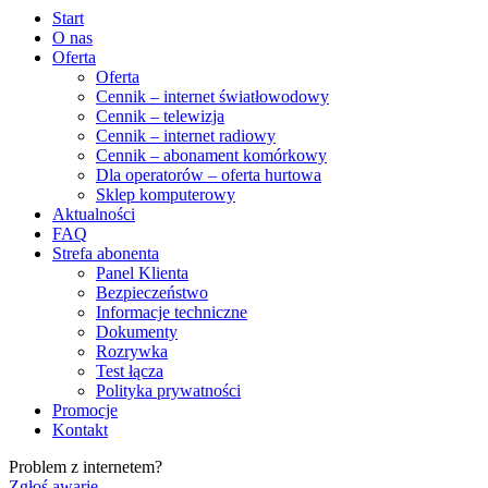
Start
O nas
Oferta
Oferta
Cennik – internet światłowodowy
Cennik – telewizja
Cennik – internet radiowy
Cennik – abonament komórkowy
Dla operatorów – oferta hurtowa
Sklep komputerowy
Aktualności
FAQ
Strefa abonenta
Panel Klienta
Bezpieczeństwo
Informacje techniczne
Dokumenty
Rozrywka
Test łącza
Polityka prywatności
Promocje
Kontakt
Problem z internetem?
Zgłoś awarię