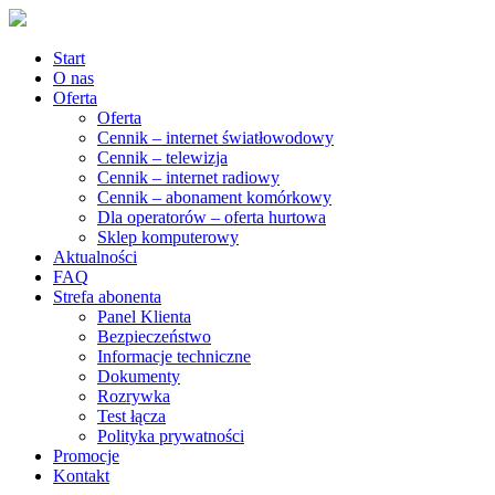
Start
O nas
Oferta
Oferta
Cennik – internet światłowodowy
Cennik – telewizja
Cennik – internet radiowy
Cennik – abonament komórkowy
Dla operatorów – oferta hurtowa
Sklep komputerowy
Aktualności
FAQ
Strefa abonenta
Panel Klienta
Bezpieczeństwo
Informacje techniczne
Dokumenty
Rozrywka
Test łącza
Polityka prywatności
Promocje
Kontakt