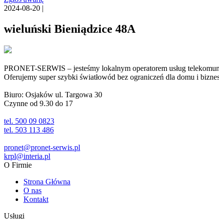
2024-08-20 |
wieluński Bieniądzice 48A
PRONET-SERWIS – jesteśmy lokalnym operatorem usług telekomunika
Oferujemy super szybki światłowód bez ograniczeń dla domu i biznesu 
Biuro: Osjaków ul. Targowa 30
Czynne od 9.30 do 17
tel. 500 09 0823
tel. 503 113 486
pronet@pronet-serwis.pl
krpl@interia.pl
O Firmie
Strona Główna
O nas
Kontakt
Usługi