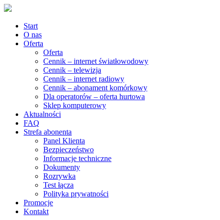
Start
O nas
Oferta
Oferta
Cennik – internet światłowodowy
Cennik – telewizja
Cennik – internet radiowy
Cennik – abonament komórkowy
Dla operatorów – oferta hurtowa
Sklep komputerowy
Aktualności
FAQ
Strefa abonenta
Panel Klienta
Bezpieczeństwo
Informacje techniczne
Dokumenty
Rozrywka
Test łącza
Polityka prywatności
Promocje
Kontakt