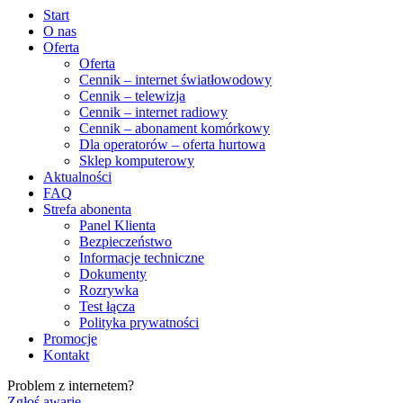
Start
O nas
Oferta
Oferta
Cennik – internet światłowodowy
Cennik – telewizja
Cennik – internet radiowy
Cennik – abonament komórkowy
Dla operatorów – oferta hurtowa
Sklep komputerowy
Aktualności
FAQ
Strefa abonenta
Panel Klienta
Bezpieczeństwo
Informacje techniczne
Dokumenty
Rozrywka
Test łącza
Polityka prywatności
Promocje
Kontakt
Problem z internetem?
Zgłoś awarię