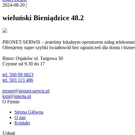
2024-08-20 |
wieluński Bieniądzice 48.2
PRONET-SERWIS – jesteśmy lokalnym operatorem usług telekomunika
Oferujemy super szybki światłowód bez ograniczeń dla domu i biznesu 
Biuro: Osjaków ul. Targowa 30
Czynne od 9.30 do 17
tel. 500 09 0823
tel. 503 113 486
pronet@pronet-serwis.pl
krpl@interia.pl
O Firmie
Strona Główna
O nas
Kontakt
Usługi