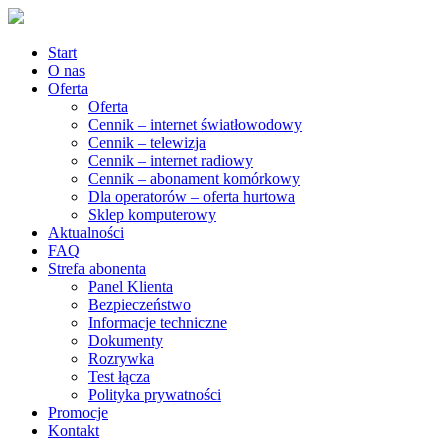
Start
O nas
Oferta
Oferta
Cennik – internet światłowodowy
Cennik – telewizja
Cennik – internet radiowy
Cennik – abonament komórkowy
Dla operatorów – oferta hurtowa
Sklep komputerowy
Aktualności
FAQ
Strefa abonenta
Panel Klienta
Bezpieczeństwo
Informacje techniczne
Dokumenty
Rozrywka
Test łącza
Polityka prywatności
Promocje
Kontakt