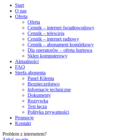
Start
O nas
Oferta
Oferta
Cennik – internet światłowodowy
Cennik – telewizja
Cennik – internet radiowy
Cennik – abonament komórkowy
Dla operatorów – oferta hurtowa
Sklep komputerowy
Aktualności
FAQ
Strefa abonenta
Panel Klienta
Bezpieczeństwo
Informacje techniczne
Dokumenty
Rozrywka
Test łącza
Polityka prywatności
Promocje
Kontakt
Problem z internetem?
Zgłoś awarię