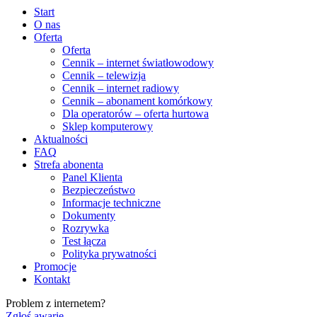
Start
O nas
Oferta
Oferta
Cennik – internet światłowodowy
Cennik – telewizja
Cennik – internet radiowy
Cennik – abonament komórkowy
Dla operatorów – oferta hurtowa
Sklep komputerowy
Aktualności
FAQ
Strefa abonenta
Panel Klienta
Bezpieczeństwo
Informacje techniczne
Dokumenty
Rozrywka
Test łącza
Polityka prywatności
Promocje
Kontakt
Problem z internetem?
Zgłoś awarię