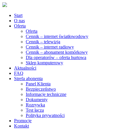
Start
O nas
Oferta
Oferta
Cennik – internet światłowodowy
Cennik – telewizja
Cennik – internet radiowy
Cennik – abonament komórkowy
Dla operatorów – oferta hurtowa
Sklep komputerowy
Aktualności
FAQ
Strefa abonenta
Panel Klienta
Bezpieczeństwo
Informacje techniczne
Dokumenty
Rozrywka
Test łącza
Polityka prywatności
Promocje
Kontakt