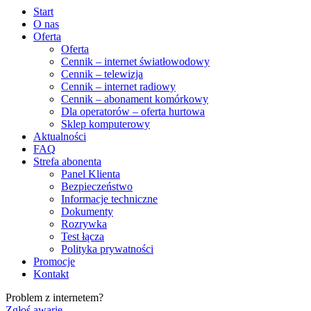
Start
O nas
Oferta
Oferta
Cennik – internet światłowodowy
Cennik – telewizja
Cennik – internet radiowy
Cennik – abonament komórkowy
Dla operatorów – oferta hurtowa
Sklep komputerowy
Aktualności
FAQ
Strefa abonenta
Panel Klienta
Bezpieczeństwo
Informacje techniczne
Dokumenty
Rozrywka
Test łącza
Polityka prywatności
Promocje
Kontakt
Problem z internetem?
Zgłoś awarię