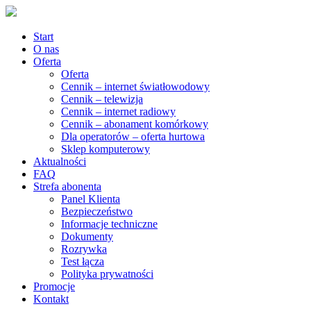
Start
O nas
Oferta
Oferta
Cennik – internet światłowodowy
Cennik – telewizja
Cennik – internet radiowy
Cennik – abonament komórkowy
Dla operatorów – oferta hurtowa
Sklep komputerowy
Aktualności
FAQ
Strefa abonenta
Panel Klienta
Bezpieczeństwo
Informacje techniczne
Dokumenty
Rozrywka
Test łącza
Polityka prywatności
Promocje
Kontakt