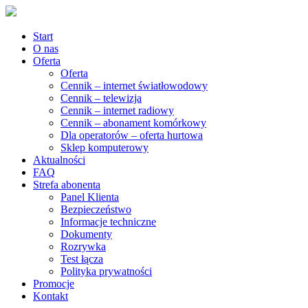
Start
O nas
Oferta
Oferta
Cennik – internet światłowodowy
Cennik – telewizja
Cennik – internet radiowy
Cennik – abonament komórkowy
Dla operatorów – oferta hurtowa
Sklep komputerowy
Aktualności
FAQ
Strefa abonenta
Panel Klienta
Bezpieczeństwo
Informacje techniczne
Dokumenty
Rozrywka
Test łącza
Polityka prywatności
Promocje
Kontakt