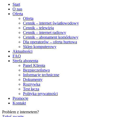
Start
O nas
Oferta
Oferta
Cennik – internet światłowodowy
Cennik – telewizja
Cennik – internet radiowy
Cennik – abonament komórkowy
Dla operatorów – oferta hurtowa
Sklep komputerowy
Aktualności
FAQ
Strefa abonenta
Panel Klienta
Bezpieczeństwo
Informacje techniczne
Dokumenty
Rozrywka
Test łącza
Polityka prywatności
Promocje
Kontakt
Problem z internetem?
Zgłoś awarię