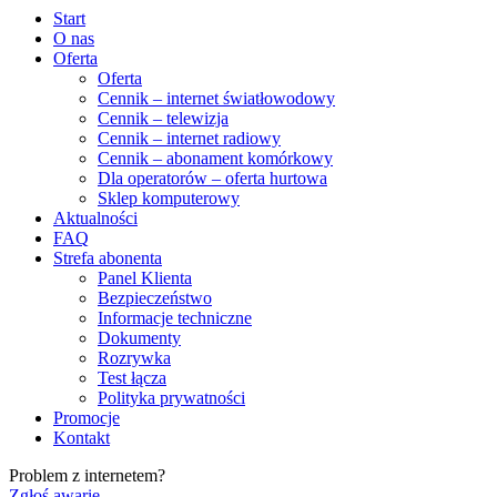
Start
O nas
Oferta
Oferta
Cennik – internet światłowodowy
Cennik – telewizja
Cennik – internet radiowy
Cennik – abonament komórkowy
Dla operatorów – oferta hurtowa
Sklep komputerowy
Aktualności
FAQ
Strefa abonenta
Panel Klienta
Bezpieczeństwo
Informacje techniczne
Dokumenty
Rozrywka
Test łącza
Polityka prywatności
Promocje
Kontakt
Problem z internetem?
Zgłoś awarię