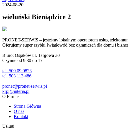
2024-08-20 |
wieluński Bieniądzice 2
PRONET-SERWIS – jesteśmy lokalnym operatorem usług telekomunika
Oferujemy super szybki światłowód bez ograniczeń dla domu i biznesu 
Biuro: Osjaków ul. Targowa 30
Czynne od 9.30 do 17
tel. 500 09 0823
tel. 503 113 486
pronet@pronet-serwis.pl
krpl@interia.pl
O Firmie
Strona Główna
O nas
Kontakt
Usługi