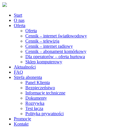
Start
O nas
Oferta
Oferta
Cennik – internet światłowodowy
Cennik – telewizja
Cennik – internet radiowy
Cennik – abonament komórkowy
Dla operatorów – oferta hurtowa
Sklep komputerowy
Aktualności
FAQ
Strefa abonenta
Panel Klienta
Bezpieczeństwo
Informacje techniczne
Dokumenty
Rozrywka
Test łącza
Polityka prywatności
Promocje
Kontakt