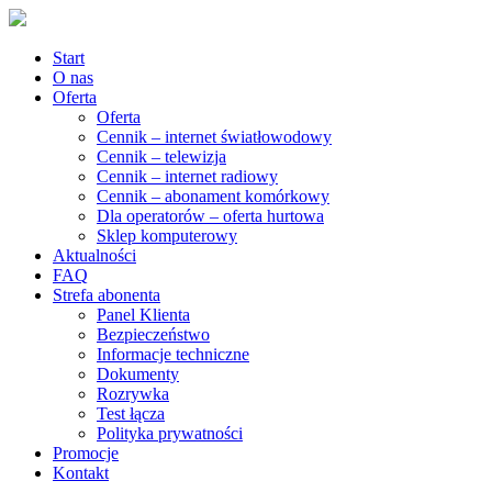
Start
O nas
Oferta
Oferta
Cennik – internet światłowodowy
Cennik – telewizja
Cennik – internet radiowy
Cennik – abonament komórkowy
Dla operatorów – oferta hurtowa
Sklep komputerowy
Aktualności
FAQ
Strefa abonenta
Panel Klienta
Bezpieczeństwo
Informacje techniczne
Dokumenty
Rozrywka
Test łącza
Polityka prywatności
Promocje
Kontakt