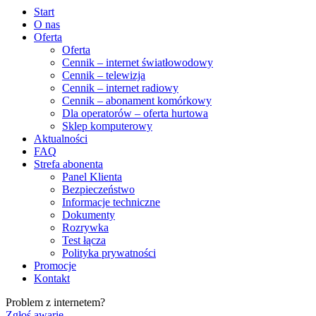
Start
O nas
Oferta
Oferta
Cennik – internet światłowodowy
Cennik – telewizja
Cennik – internet radiowy
Cennik – abonament komórkowy
Dla operatorów – oferta hurtowa
Sklep komputerowy
Aktualności
FAQ
Strefa abonenta
Panel Klienta
Bezpieczeństwo
Informacje techniczne
Dokumenty
Rozrywka
Test łącza
Polityka prywatności
Promocje
Kontakt
Problem z internetem?
Zgłoś awarię