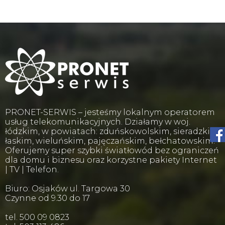
PRONET-SERWIS – jesteśmy lokalnym operatorem
usług telekomunikacyjnych. Działamy w woj.
łódzkim, w powiatach: zduńskowolskim, sieradzkim,
łaskim, wieluńskim, pajęczańskim, bełchatowskim.
Oferujemy super szybki światłowód bez ograniczeń
dla domu i biznesu oraz korzystne pakiety Internet
| TV | Telefon.
Biuro: Osjaków ul. Targowa 30
Czynne od 9.30 do 17
tel. 500 09 0823