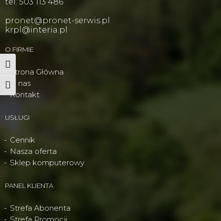
tel. 503 113 486
pronet@pronet-serwis.pl
krpl@interia.pl
O FIRMIE
Wysoki kontrast
Strona Główna
O nas
Powiększ tekst
Kontakt
USŁUGI
Cennik
Nasza oferta
Sklep komputerowy
PANEL KLIENTA
Strefa Abonenta
Strefa Promocji