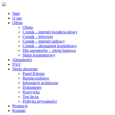
Start
O nas
Oferta
Oferta
Cennik – internet światłowodowy
Cennik – telewizja
Cennik – internet radiowy
Cennik – abonament komórkowy
Dla operatorów – oferta hurtowa
Sklep komputerowy
Aktualności
FAQ
Strefa abonenta
Panel Klienta
Bezpieczeństwo
Informacje techniczne
Dokumenty
Rozrywka
Test łącza
Polityka prywatności
Promocje
Kontakt