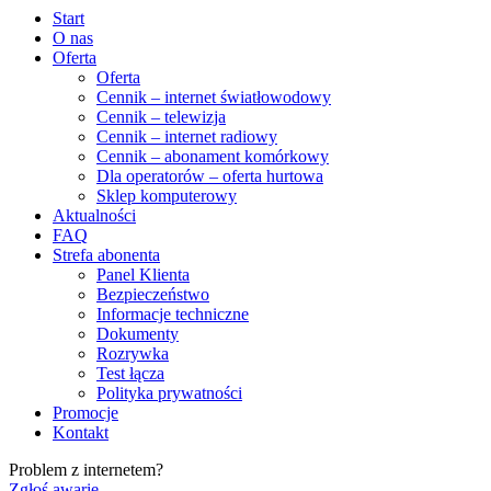
Start
O nas
Oferta
Oferta
Cennik – internet światłowodowy
Cennik – telewizja
Cennik – internet radiowy
Cennik – abonament komórkowy
Dla operatorów – oferta hurtowa
Sklep komputerowy
Aktualności
FAQ
Strefa abonenta
Panel Klienta
Bezpieczeństwo
Informacje techniczne
Dokumenty
Rozrywka
Test łącza
Polityka prywatności
Promocje
Kontakt
Problem z internetem?
Zgłoś awarię