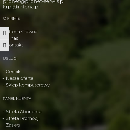
pronet@pronet-serwis.pl
krpl@interia.pl
O FIRMIE
Strona Główna
Wysoki kontrast
O nas
Kontakt
Powiększ tekst
USŁUGI
Cennik
Nasza oferta
Sklep komputerowy
PANEL KLIENTA
Strefa Abonenta
Strefa Promocji
Zasięg