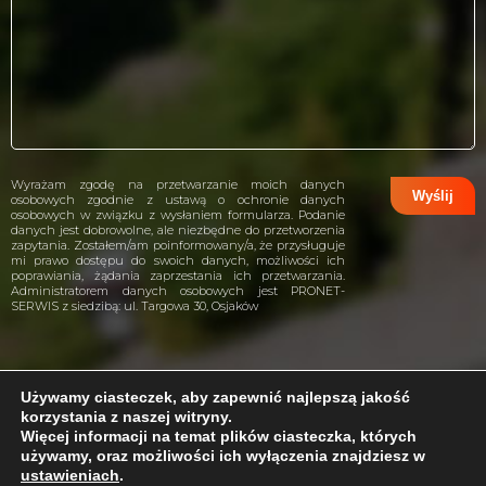
Wyrażam zgodę na przetwarzanie moich danych
osobowych zgodnie z ustawą o ochronie danych
osobowych w związku z wysłaniem formularza. Podanie
danych jest dobrowolne, ale niezbędne do przetworzenia
zapytania. Zostałem/am poinformowany/a, że przysługuje
mi prawo dostępu do swoich danych, możliwości ich
poprawiania, żądania zaprzestania ich przetwarzania.
Administratorem danych osobowych jest PRONET-
SERWIS z siedzibą: ul. Targowa 30, Osjaków
Używamy ciasteczek, aby zapewnić najlepszą jakość
korzystania z naszej witryny.
projekt i wykonanie:
CreativeHeads.pl
Więcej informacji na temat plików ciasteczka, których
używamy, oraz możliwości ich wyłączenia znajdziesz w
ustawieniach
.
Problem z internetem?