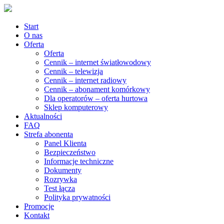
Start
O nas
Oferta
Oferta
Cennik – internet światłowodowy
Cennik – telewizja
Cennik – internet radiowy
Cennik – abonament komórkowy
Dla operatorów – oferta hurtowa
Sklep komputerowy
Aktualności
FAQ
Strefa abonenta
Panel Klienta
Bezpieczeństwo
Informacje techniczne
Dokumenty
Rozrywka
Test łącza
Polityka prywatności
Promocje
Kontakt