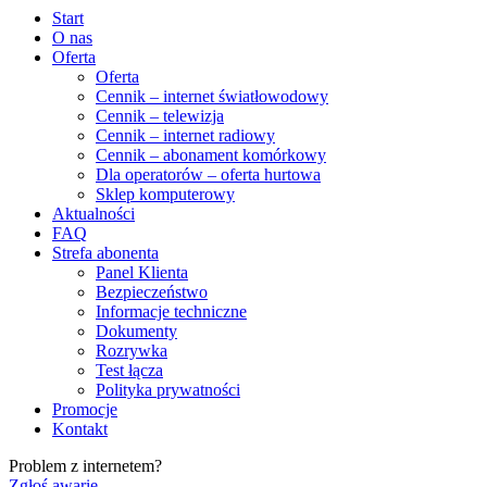
Start
O nas
Oferta
Oferta
Cennik – internet światłowodowy
Cennik – telewizja
Cennik – internet radiowy
Cennik – abonament komórkowy
Dla operatorów – oferta hurtowa
Sklep komputerowy
Aktualności
FAQ
Strefa abonenta
Panel Klienta
Bezpieczeństwo
Informacje techniczne
Dokumenty
Rozrywka
Test łącza
Polityka prywatności
Promocje
Kontakt
Problem z internetem?
Zgłoś awarię