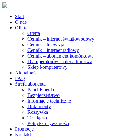
Start
O nas
Oferta
Oferta
Cennik – internet światłowodowy
Cennik – telewizja
Cennik – internet radiowy
Cennik – abonament komórkowy
Dla operatorów – oferta hurtowa
Sklep komputerowy
Aktualności
FAQ
Strefa abonenta
Panel Klienta
Bezpieczeństwo
Informacje techniczne
Dokumenty
Rozrywka
Test łącza
Polityka prywatności
Promocje
Kontakt