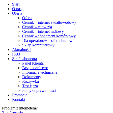
Start
O nas
Oferta
Oferta
Cennik – internet światłowodowy
Cennik – telewizja
Cennik – internet radiowy
Cennik – abonament komórkowy
Dla operatorów – oferta hurtowa
Sklep komputerowy
Aktualności
FAQ
Strefa abonenta
Panel Klienta
Bezpieczeństwo
Informacje techniczne
Dokumenty
Rozrywka
Test łącza
Polityka prywatności
Promocje
Kontakt
Problem z internetem?
Zgłoś awarię