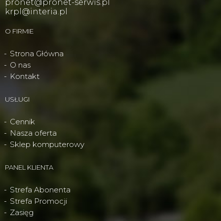
pronet@pronet-serwis.pl
krpl@interia.pl
O FIRMIE
Strona Główna
O nas
Kontakt
USŁUGI
Cennik
Nasza oferta
Sklep komputerowy
PANEL KLIENTA
Strefa Abonenta
Strefa Promocji
Zasięg