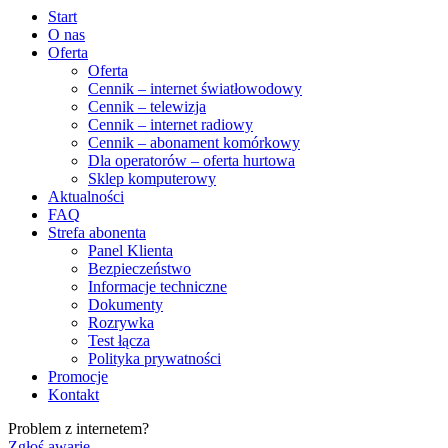
Start
O nas
Oferta
Oferta
Cennik – internet światłowodowy
Cennik – telewizja
Cennik – internet radiowy
Cennik – abonament komórkowy
Dla operatorów – oferta hurtowa
Sklep komputerowy
Aktualności
FAQ
Strefa abonenta
Panel Klienta
Bezpieczeństwo
Informacje techniczne
Dokumenty
Rozrywka
Test łącza
Polityka prywatności
Promocje
Kontakt
Problem z internetem?
Zgłoś awarię