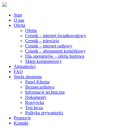
Start
O nas
Oferta
Oferta
Cennik – internet światłowodowy
Cennik – telewizja
Cennik – internet radiowy
Cennik – abonament komórkowy
Dla operatorów – oferta hurtowa
Sklep komputerowy
Aktualności
FAQ
Strefa abonenta
Panel Klienta
Bezpieczeństwo
Informacje techniczne
Dokumenty
Rozrywka
Test łącza
Polityka prywatności
Promocje
Kontakt