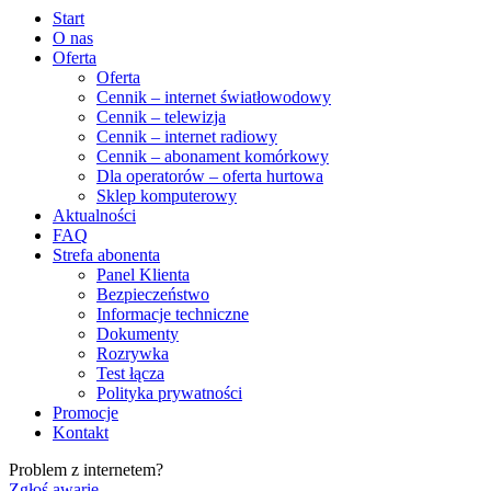
Start
O nas
Oferta
Oferta
Cennik – internet światłowodowy
Cennik – telewizja
Cennik – internet radiowy
Cennik – abonament komórkowy
Dla operatorów – oferta hurtowa
Sklep komputerowy
Aktualności
FAQ
Strefa abonenta
Panel Klienta
Bezpieczeństwo
Informacje techniczne
Dokumenty
Rozrywka
Test łącza
Polityka prywatności
Promocje
Kontakt
Problem z internetem?
Zgłoś awarię