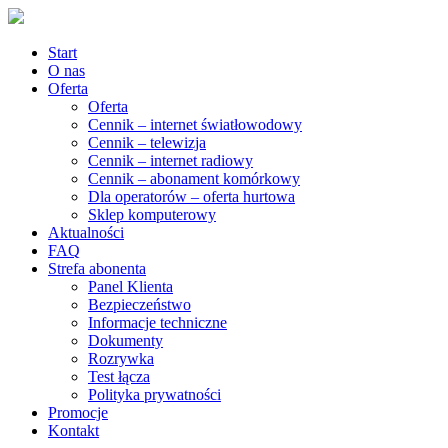
Start
O nas
Oferta
Oferta
Cennik – internet światłowodowy
Cennik – telewizja
Cennik – internet radiowy
Cennik – abonament komórkowy
Dla operatorów – oferta hurtowa
Sklep komputerowy
Aktualności
FAQ
Strefa abonenta
Panel Klienta
Bezpieczeństwo
Informacje techniczne
Dokumenty
Rozrywka
Test łącza
Polityka prywatności
Promocje
Kontakt