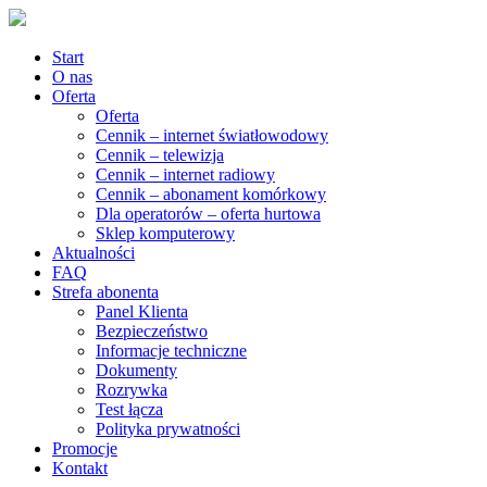
Start
O nas
Oferta
Oferta
Cennik – internet światłowodowy
Cennik – telewizja
Cennik – internet radiowy
Cennik – abonament komórkowy
Dla operatorów – oferta hurtowa
Sklep komputerowy
Aktualności
FAQ
Strefa abonenta
Panel Klienta
Bezpieczeństwo
Informacje techniczne
Dokumenty
Rozrywka
Test łącza
Polityka prywatności
Promocje
Kontakt