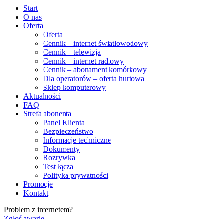
Start
O nas
Oferta
Oferta
Cennik – internet światłowodowy
Cennik – telewizja
Cennik – internet radiowy
Cennik – abonament komórkowy
Dla operatorów – oferta hurtowa
Sklep komputerowy
Aktualności
FAQ
Strefa abonenta
Panel Klienta
Bezpieczeństwo
Informacje techniczne
Dokumenty
Rozrywka
Test łącza
Polityka prywatności
Promocje
Kontakt
Problem z internetem?
Zgłoś awarię