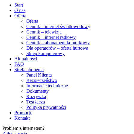
Start
O nas
Oferta
Oferta
Cennik – internet światłowodowy
Cennik – telewizja
Cennik – internet radiowy
Cennik – abonament komórkowy
Dla operatorów – oferta hurtowa
Sklep komputerowy
Aktualności
FAQ
Strefa abonenta
Panel Klienta
Bezpieczeństwo
Informacje techniczne
Dokumenty
Rozrywka
Test łącza
Polityka prywatności
Promocje
Kontakt
Problem z internetem?
Zgłoś awarię