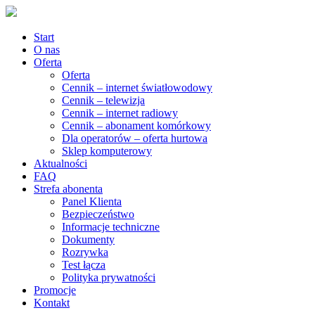
Start
O nas
Oferta
Oferta
Cennik – internet światłowodowy
Cennik – telewizja
Cennik – internet radiowy
Cennik – abonament komórkowy
Dla operatorów – oferta hurtowa
Sklep komputerowy
Aktualności
FAQ
Strefa abonenta
Panel Klienta
Bezpieczeństwo
Informacje techniczne
Dokumenty
Rozrywka
Test łącza
Polityka prywatności
Promocje
Kontakt