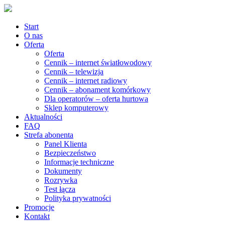
Start
O nas
Oferta
Oferta
Cennik – internet światłowodowy
Cennik – telewizja
Cennik – internet radiowy
Cennik – abonament komórkowy
Dla operatorów – oferta hurtowa
Sklep komputerowy
Aktualności
FAQ
Strefa abonenta
Panel Klienta
Bezpieczeństwo
Informacje techniczne
Dokumenty
Rozrywka
Test łącza
Polityka prywatności
Promocje
Kontakt