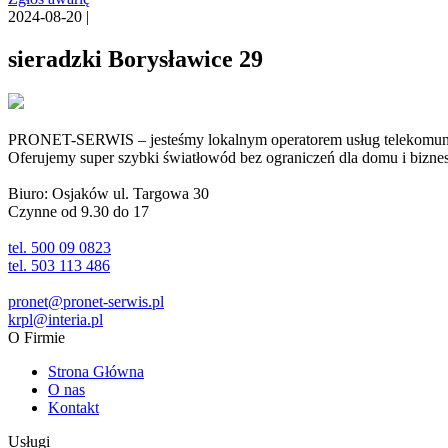
2024-08-20 |
sieradzki Borysławice 29
PRONET-SERWIS – jesteśmy lokalnym operatorem usług telekomunika
Oferujemy super szybki światłowód bez ograniczeń dla domu i biznesu 
Biuro: Osjaków ul. Targowa 30
Czynne od 9.30 do 17
tel. 500 09 0823
tel. 503 113 486
pronet@pronet-serwis.pl
krpl@interia.pl
O Firmie
Strona Główna
O nas
Kontakt
Usługi