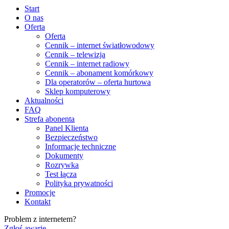
Start
O nas
Oferta
Oferta
Cennik – internet światłowodowy
Cennik – telewizja
Cennik – internet radiowy
Cennik – abonament komórkowy
Dla operatorów – oferta hurtowa
Sklep komputerowy
Aktualności
FAQ
Strefa abonenta
Panel Klienta
Bezpieczeństwo
Informacje techniczne
Dokumenty
Rozrywka
Test łącza
Polityka prywatności
Promocje
Kontakt
Problem z internetem?
Zgłoś awarię