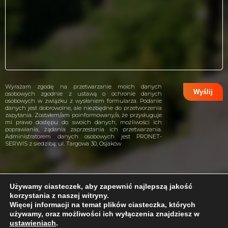
Wyrażam zgodę na przetwarzanie moich danych
osobowych zgodnie z ustawą o ochronie danych
osobowych w związku z wysłaniem formularza. Podanie
danych jest dobrowolne, ale niezbędne do przetworzenia
zapytania. Zostałem/am poinformowany/a, że przysługuje
mi prawo dostępu do swoich danych, możliwości ich
poprawiania, żądania zaprzestania ich przetwarzania.
Administratorem danych osobowych jest PRONET-
SERWIS z siedzibą: ul. Targowa 30, Osjaków
Używamy ciasteczek, aby zapewnić najlepszą jakość
korzystania z naszej witryny.
projekt i wykonanie:
CreativeHeads.pl
Więcej informacji na temat plików ciasteczka, których
używamy, oraz możliwości ich wyłączenia znajdziesz w
ustawieniach
.
Problem z internetem?