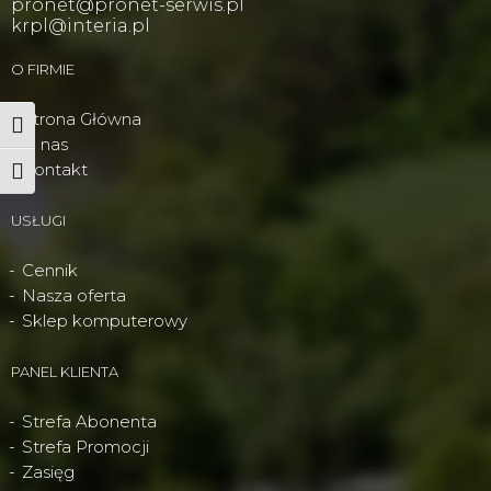
pronet@pronet-serwis.pl
krpl@interia.pl
O FIRMIE
Strona Główna
Wysoki kontrast
O nas
Kontakt
Powiększ tekst
USŁUGI
Cennik
Nasza oferta
Sklep komputerowy
PANEL KLIENTA
Strefa Abonenta
Strefa Promocji
Zasięg