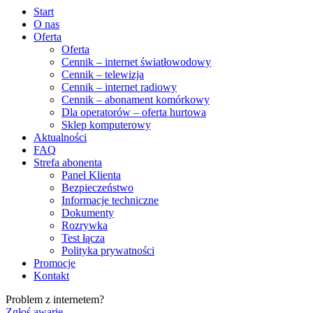
Start
O nas
Oferta
Oferta
Cennik – internet światłowodowy
Cennik – telewizja
Cennik – internet radiowy
Cennik – abonament komórkowy
Dla operatorów – oferta hurtowa
Sklep komputerowy
Aktualności
FAQ
Strefa abonenta
Panel Klienta
Bezpieczeństwo
Informacje techniczne
Dokumenty
Rozrywka
Test łącza
Polityka prywatności
Promocje
Kontakt
Problem z internetem?
Zgłoś awarię