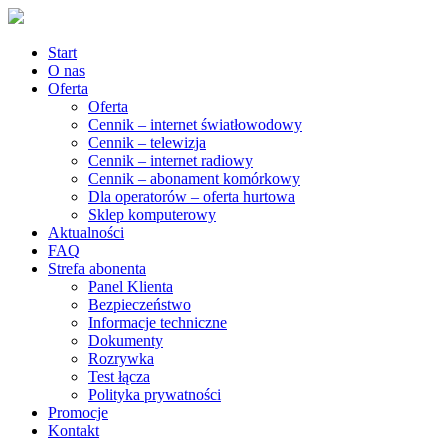
Start
O nas
Oferta
Oferta
Cennik – internet światłowodowy
Cennik – telewizja
Cennik – internet radiowy
Cennik – abonament komórkowy
Dla operatorów – oferta hurtowa
Sklep komputerowy
Aktualności
FAQ
Strefa abonenta
Panel Klienta
Bezpieczeństwo
Informacje techniczne
Dokumenty
Rozrywka
Test łącza
Polityka prywatności
Promocje
Kontakt