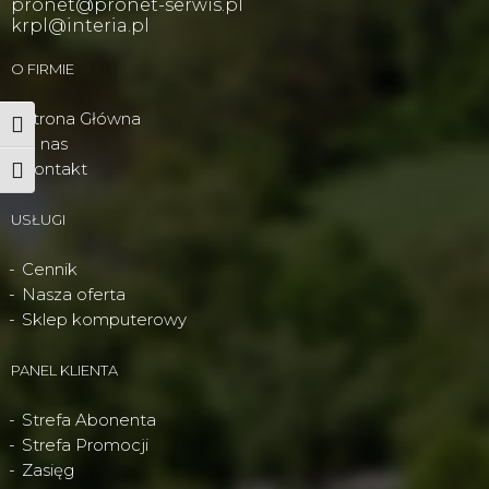
pronet@pronet-serwis.pl
krpl@interia.pl
O FIRMIE
Strona Główna
Wysoki kontrast
O nas
Kontakt
Powiększ tekst
USŁUGI
Cennik
Nasza oferta
Sklep komputerowy
PANEL KLIENTA
Strefa Abonenta
Strefa Promocji
Zasięg