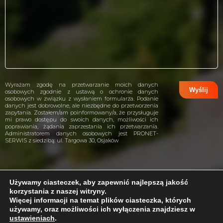
Wyrażam zgodę na przetwarzanie moich danych
osobowych zgodnie z ustawą o ochronie danych
osobowych w związku z wysłaniem formularza. Podanie
danych jest dobrowolne, ale niezbędne do przetworzenia
zapytania. Zostałem/am poinformowany/a, że przysługuje
mi prawo dostępu do swoich danych, możliwości ich
poprawiania, żądania zaprzestania ich przetwarzania.
Administratorem danych osobowych jest PRONET-
SERWIS z siedzibą: ul. Targowa 30, Osjaków
Używamy ciasteczek, aby zapewnić najlepszą jakość
korzystania z naszej witryny.
projekt i wykonanie:
CreativeHeads.pl
Więcej informacji na temat plików ciasteczka, których
używamy, oraz możliwości ich wyłączenia znajdziesz w
ustawieniach
.
Problem z internetem?